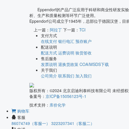
Eppendorf的产品广泛应用于科研和商业性研发
析、生产和质量检测等环节广泛使用。
Eppendorf公司成立于1945年，总部位于德国汉
上一篇：
阿拉丁
下一篇：
TCI
支付方式
在线支付
银行电汇
预存账户
配送说明
配送方式
运费说明
验货签收
售后服务
发票说明
退换货政策
COA/MSDS下载
关于我们
公司简介
联系我们
加入我们
版权所有：©2024 北京启迪利泰科技有限公司 未经
备案号：
京ICP备15056123号-1
技术支持：
库价化学
购物车
客服
86074749（客服一）
3223207341（客服二）