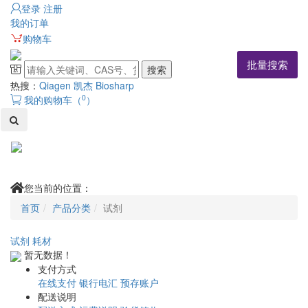
登录
注册
我的订单
购物车
批量搜索
搜索
热搜：
Qiagen 凯杰
Biosharp
0
我的购物车（
）
Toggl
naviga
您当前的位置：
首页
产品分类
试剂
试剂
耗材
暂无数据！
支付方式
在线支付
银行电汇
预存账户
配送说明