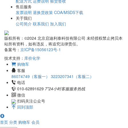
配送方式
运费说明
验货签收
售后服务
发票说明
退换货政策
COA/MSDS下载
关于我们
公司简介
联系我们
加入我们
版权所有：©2024 北京启迪利泰科技有限公司 未经授权禁止拷贝本
站所有资料，如有违反，将追究法律责任。
备案号：
京ICP备15056123号-1
技术支持：
库价化学
购物车
客服
86074749（客服一）
3223207341（客服二）
电话
010-62891629
7*24小时客服服务热线
微信
扫码关注公众号
回到顶部
首页
分类
购物车
会员